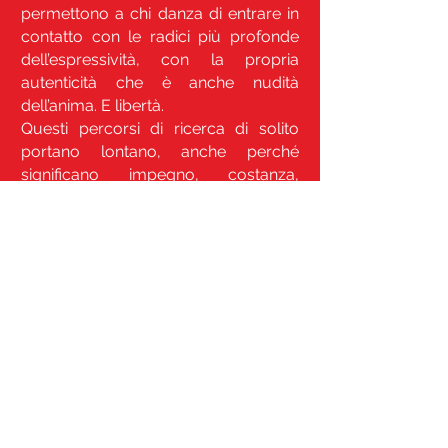
permettono a chi danza di entrare in
contatto con le radici più profonde
dell’espressività, con la propria
autenticità che è anche nudità
dell’anima. E libertà.
Questi percorsi di ricerca di solito
portano lontano, anche perché
significano impegno, costanza,
lentezza, esercizio, cura dei dettagli,
amore per il proprio corpo.
Non è poca cosa, in una società che
propone continuamente la cultura
dell’effimero e l’idea di un corpo da
esibire, uno strumento di
abbellimento, una cosa.
Attraverso la danza ogni persona ha
la possibilità di entrare in contatto con
le proprie verità, ed è da quelle che si
dovrebbe partire per trovare una