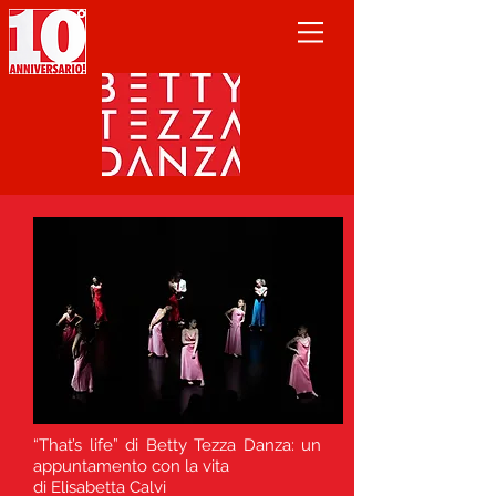
“That’s life” di Betty Tezza Danza: un
appuntamento con la vita
di Elisabetta Calvi