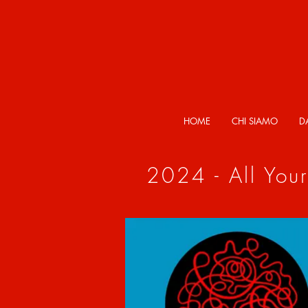
HOME
CHI SIAMO
D
2024 - All Your