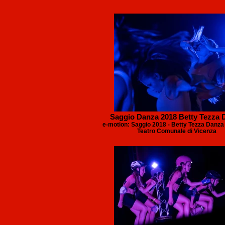
Saggio Danza 2018 Betty Tezza 
e-motion: Saggio 2018 - Betty Tezza Danza
Teatro Comunale di Vicenza