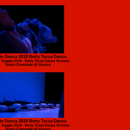
io Danza 2018 Betty Tezza Danza
 Saggio 2018 - Betty Tezza Danza Vicenza -
Teatro Comunale di Vicenza
io Danza 2018 Betty Tezza Danza
 Saggio 2018 - Betty Tezza Danza Vicenza -
Teatro Comunale di Vicenza