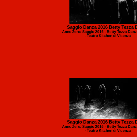
Saggio Danza 2016 Betty Tezza 
Anno Zero: Saggio 2016 - Betty Tezza Danz
- Teatro Kitchen di Vicenza
Saggio Danza 2016 Betty Tezza 
Anno Zero: Saggio 2016 - Betty Tezza Danz
- Teatro Kitchen di Vicenza