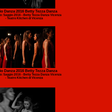
io Danza 2016 Betty Tezza Danza
o: Saggio 2016 - Betty Tezza Danza Vicenza
- Teatro Kitchen di Vicenza
io Danza 2016 Betty Tezza Danza
o: Saggio 2016 - Betty Tezza Danza Vicenza
- Teatro Kitchen di Vicenza