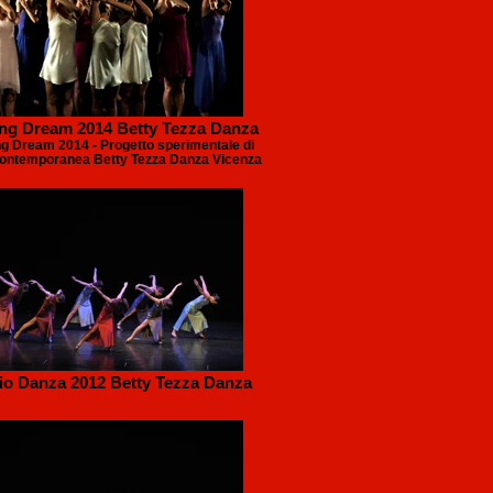
ng Dream 2014 Betty Tezza Danza
g Dream 2014 - Progetto sperimentale di
ontemporanea Betty Tezza Danza Vicenza
io Danza 2012 Betty Tezza Danza