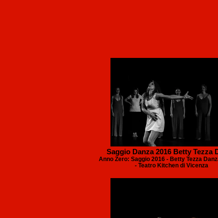
Saggio Danza 2016 Betty Tezza 
Anno Zero: Saggio 2016 - Betty Tezza Danz
- Teatro Kitchen di Vicenza