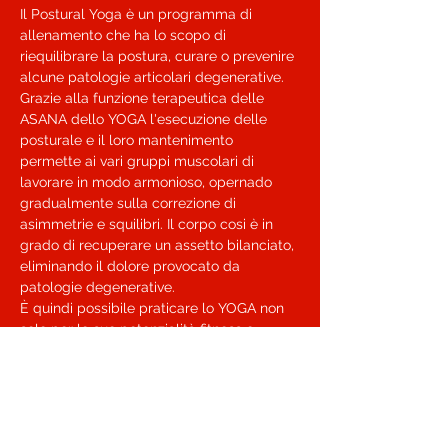
Il Postural Yoga è un programma di 
allenamento che ha lo scopo di 
riequilibrare la postura, curare o prevenire 
alcune patologie articolari degenerative. 
Grazie alla funzione terapeutica delle 
ASANA dello YOGA l'esecuzione delle 
posturale e il loro mantenimento 
permette ai vari gruppi muscolari di 
lavorare in modo armonioso, opernado 
gradualmente sulla correzione di 
asimmetrie e squilibri. Il corpo cosi è in 
grado di recuperare un assetto bilanciato, 
eliminando il dolore provocato da 
patologie degenerative.

È quindi possibile praticare lo YOGA non 
solo per le sue potenzialità fitness e 
antistress, ma anche con un obbiettivo più 
specifico e mirato:

quello di migliorare la propria postura 
abituale che le nostre cattive abitudini 
motorie, tipo la sedentarietà. la 