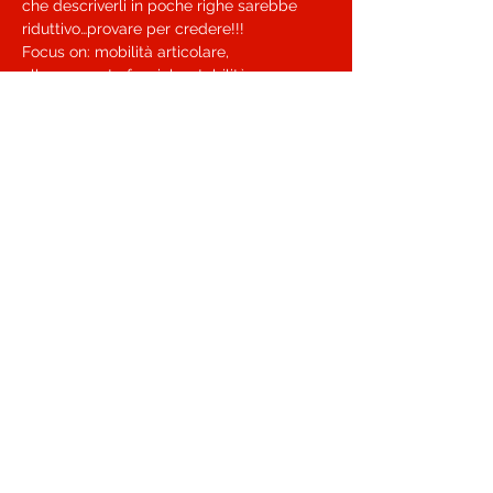
che descriverli in poche righe sarebbe 
riduttivo…provare per credere!!! 

Focus on: mobilità articolare, 
allungamento fasciale, stabilità, 
rilassamento, postura corretta, ritenzione 
Necessaria prenotazione, corso a numero 
chiuso!
Condividi questo evento