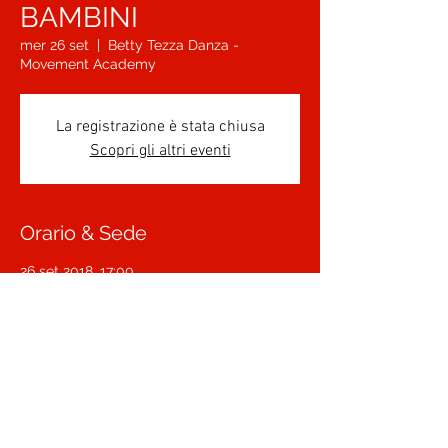
BAMBINI
mer 26 set
  |  
Betty Tezza Danza -
Movement Academy
La registrazione è stata chiusa
Scopri gli altri eventi
Orario & Sede
26 set 2018, 17:00
Betty Tezza Danza - Movement Academy,
Contrà Motton Pusterla, 17, 36100 Vicenza
VI, Italia
Condividi questo evento