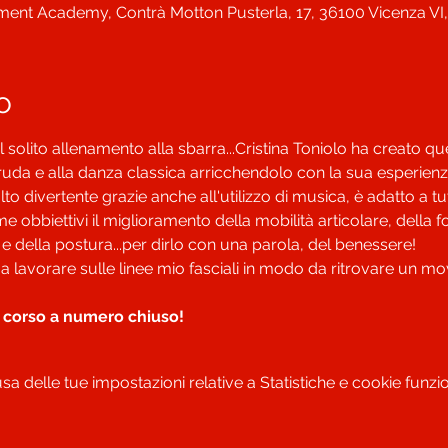
nt Academy, Contrà Motton Pusterla, 17, 36100 Vicenza VI, I
o
 solito allenamento alla sbarra...Cristina Toniolo ha creato qu
aruda e alla danza classica arricchendolo con la sua esperienza 
to divertente grazie anche all'utilizzo di musica, è adatto a tutt
bbiettivi il miglioramento della mobilità articolare, della forza
o e della postura...per dirlo con una parola, del benessere!

 a lavorare sulle linee mio fasciali in modo da ritrovare un m
 corso a numero chiuso!
 delle tue impostazioni relative a Statistiche e cookie funzio