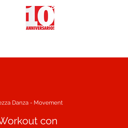
O
RECENSIONI
More
Tezza Danza - Movement
 Workout con