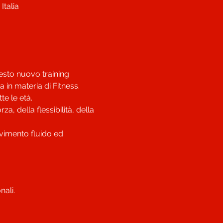
talia
esto nuovo training 
in materia di Fitness.

e le età.

, della flessibilità, della 
ovimento fluido ed 
nali.